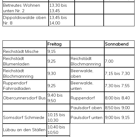
Betreutes Wohnen
13,30 bis
unten Nr. 2
13,45
Dippoldiswalde oben
13,45 bis
Nr. 8
14,00
Freitag
Sonnabend
Reichstädt Mische
9,15
Reichstädt
Reichstädt
9,25
7,00
Blumenladen
Blochmannring
Reichstädt
Beerwalde,
9,30
7,15 bis 7,30
Blochmannring
oben
Ruppendorf
Beerwalde,
9,25
7,30 bis 7,55
Fahrradladen
unten
9,40 bis
Obercunnersdorf Bus
Ruppendorf
8,00 bis 8,40
9,50
Paulsdorf oben
8,50 bis 9,00
10,15 bis
Somsdorf Schmiede
Paulsdorf unten
9,00 bis 9,15
10,30
10,40 bis
Lübau an den Ställen
10,50