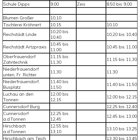
Schule Dipps
9,00
Zeis
8,50 bis 9,00
Blumen Großer
10,10
Tischlerei Kröhnert
10,15
10,10
10,20 bis
Reichstädt Linde
10,20 bis 10,40
10,40
10,45 bis
Reichstädt Artzpraxis
10,45 bis 11,00
11,00
Oberfrauendorf
11,15 bis
11,15 bis 11,30
Zahntechnik
11,30
Niederfrauendorf
11,30
11,30
unten, Fr. Richter
Niederfrauendorf,
11,40 bis
11,40 bis 11,50
Busplatz
11,50
Luchau an den
12,00 bis
12,00 bis 12,15
Tonnen
12,15
Cunnersdorf Burg
12,25 bis 12,40
Cunnersdorf
12,25 bis
12,45 bis 13,00
a.d.Tonnen
12,45
Hirschbach
12,55 bis
13,10 bis 13,25
a.d.Tonnen
13,10
Hirschbach am Teich
13,30 bis 13,45