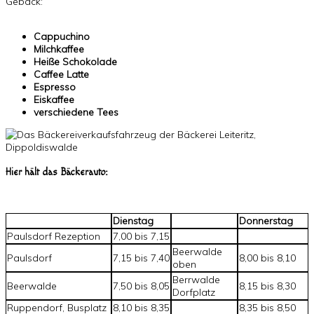
Gebäck:
Cappuchino
Milchkaffee
Heiße Schokolade
Caffee Latte
Espresso
Eiskaffee
verschiedene Tees
Hier hält das Bäckerauto:
Dienstag
Donnerstag
Paulsdorf Rezeption
7,00 bis 7,15
Beerwalde
Paulsdorf
7,15 bis 7,40
8,00 bis 8,10
oben
Berrwalde
Beerwalde
7,50 bis 8,05
8,15 bis 8,30
Dorfplatz
Ruppendorf, Busplatz
8,10 bis 8,35
8,35 bis 8,50