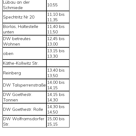
Lübau an der
10,55
Schmiede
11,10 bis
Spechtritz Nr 20
11,35
Borlas, Haltestelle
11,40 bis
unten
11,50
DW betreutes
12,45 bis
Wohnen
13,00
13,15 bis
oben
13,30
Käthe-Kollwitz Str.
13,40 bis
Reinberg
13,50
14,00 bis
DW Talsperrenstraße
14,15
DW Goethestr.
14,15 bis
Tonnen
14,30
14,30 bis
DW Goethestr. Rolle
14,50
DW Wolframsdorfer
15,00 bis
Str.
15,15